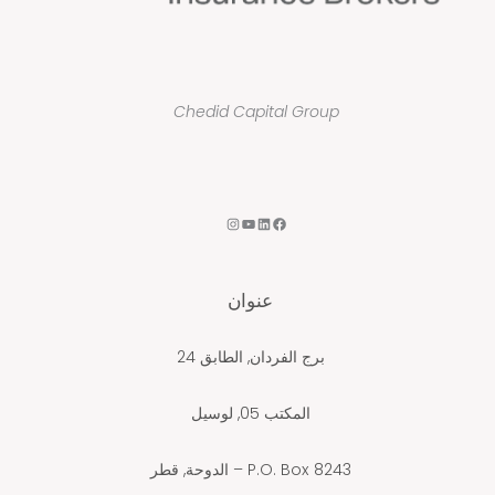
Chedid Capital Group
F
ل
ي
إ
a
ي
و
ن
c
ن
ت
س
عنوان
e
ك
ي
ت
b
د
و
ج
برج الفردان, الطابق 24
o
إ
ب
ر
o
ن
ا
المكتب 05, لوسيل
k
م
P.O. Box 8243 – الدوحة, قطر